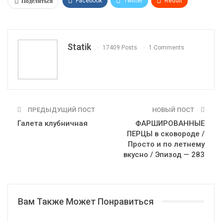
Поделиться
Facebook
Twitter
ReddIt
WhatsApp
Pinterest
Эл. адрес
Tumblr
Telegram
VK
Linkedin
Viber
Statik
17409 Posts
1 Comments
Print
OK.ru
ПРЕДЫДУЩИЙ ПОСТ
НОВЫЙ ПОСТ
Галета клубничная
ФАРШИРОВАННЫЕ
ПЕРЦЫ в сковороде /
Просто и по летнему
вкусно / Эпизод — 283
Вам Также Может Понравиться