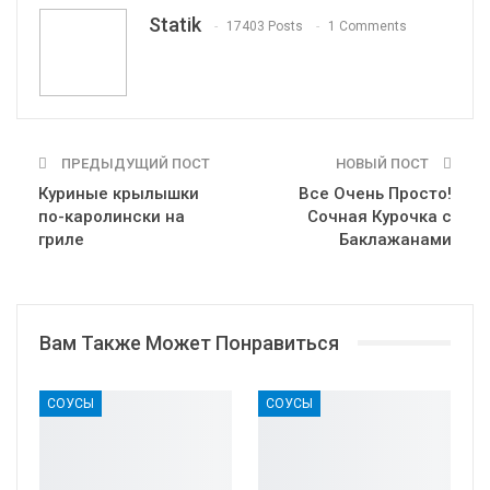
Tumblr
Telegram
VK
Linkedin
Viber
Statik
17403 Posts
1 Comments
Print
OK.ru
ПРЕДЫДУЩИЙ ПОСТ
НОВЫЙ ПОСТ
Куриные крылышки
Все Очень Просто!
по-каролински на
Сочная Курочка с
гриле
Баклажанами
Вам Также Может Понравиться
СОУСЫ
СОУСЫ