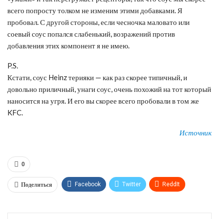
всего попросту толком не изменим этими добавками. Я
пробовал. С другой стороны, если чесночка маловато или
соевый соус попался слабенький, возражений против
добавления этих компонент я не имею.
P.S.
Кстати, соус Heinz терияки — как раз скорее типичный, и
довольно приличный, унаги соус, очень похожий на тот который
наносится на угря. И его вы скорее всего пробовали в том же
KFC.
Источник
0
Поделиться
Facebook
Twitter
ReddIt
WhatsApp
Pinterest
Эл. адрес