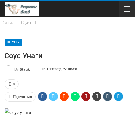
Главная
Соусы
СОУСЫ
Соус Унаги
On
Пятница, 26 июля
By
Statik
0
Поделиться