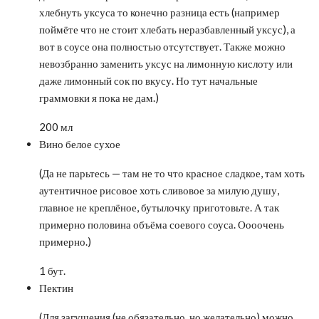
хлебнуть уксуса то конечно разница есть (например
поймёте что не стоит хлебать неразбавленный уксус), а
вот в соусе она полностью отсутствует. Также можно
невозбранно заменить уксус на лимонную кислоту или
даже лимонный сок по вкусу. Но тут начальные
граммовки я пока не дам.)
200 мл
Вино белое сухое
(Да не парьтесь — там не то что красное сладкое, там хоть
аутентичное рисовое хоть сливовое за милую душу,
главное не креплёное, бутылочку приготовьте. А так
примерно половина объёма соевого соуса. Оооочень
примерно.)
1 бут.
Пектин
(Для загущения (не обязательно, но желательно) можно