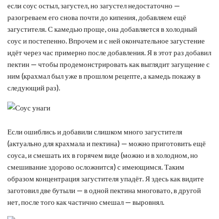
если соус остыл, загустел, но загустел недостаточно —
разогреваем его снова почти до кипения, добавляем ещё
загустителя. С камедью проще, она добавляется в холодный
соус и постепенно. Впрочем и с ней окончательное загустение
идёт через час примерно после добавления. Я в этот раз добавил
пектин — чтобы продемонстрировать как выглядит загущение с
ним (крахмал был уже в прошлом рецепте, а камедь покажу в
следующий раз).
Если ошиблись и добавили слишком много загустителя
(актуально для крахмала и пектина) — можно приготовить ещё
соуса, и смешать их в горячем виде (можно и в холодном, но
смешивание здорово осложнится) с имеющимся. Таким
образом концентрация загустителя упадёт. Я здесь как видите
заготовил две бутыли — в одной пектина многовато, в другой
нет, после того как частично смешал — выровнял.