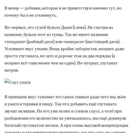
В конце — добавки, которые я не приветствую именно тут, но
почему бы и не упомянуть.
Во-первых, это сухой бульон Даши (слева). Не смотря на
название, бульон этот из тунца. Так же имеет названия
«хондаши» (рыбный даси) или «шиндаси» (настоящий даси).
Усиливает вкус умами. Вещь крайне забористая, мощнее даже
просто глутамата, но зато и дороже этак на два порядка (а
мощнее всё-таки менее чем на один). Во-вторых, глутамат
натрия.
В принципе вкус «умами» это самое главное ради чего мы льём
и унаги и терияки в пищу. Так что добавить ещё глутамата
звучит нелишне. Но его уже полно в соевом соусе, а чтоб при
разбавлении его количество не уменьшилось, мы ещё докинули
богатый глутаматом чеснок. А при очень высокой концентрации
«умами» и так перегружает рецепторы, так что соус мы скорее