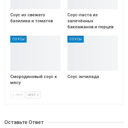
Соус из свежего
Соус-паста из
базилика и томатов
запечённых
баклажанов и перцев
СОУСЫ
СОУСЫ
Смородиновый соус к
Соус энчилада
мясу
PREV
NEXT
Оставьте Ответ