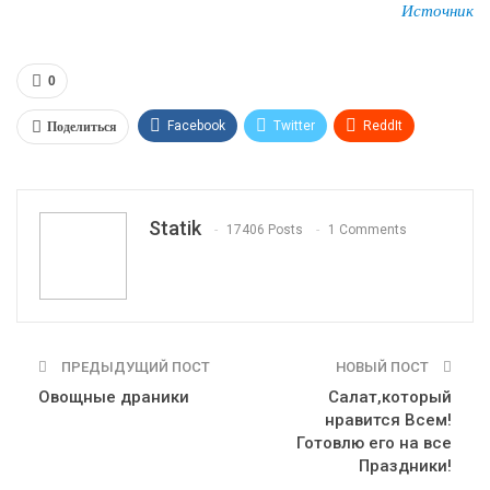
Источник
0
Поделиться
Facebook
Twitter
ReddIt
WhatsApp
Pinterest
Эл. адрес
Tumblr
Telegram
VK
Linkedin
Viber
Statik
17406 Posts
1 Comments
Print
OK.ru
ПРЕДЫДУЩИЙ ПОСТ
НОВЫЙ ПОСТ
Овощные драники
Салат,который
нравится Всем!
Готовлю его на все
Праздники!