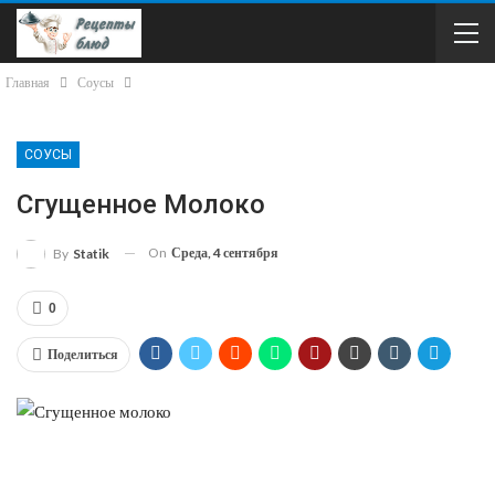
Главная
Соусы
СОУСЫ
Сгущенное Молоко
On
Среда, 4 сентября
By
Statik
0
Поделиться