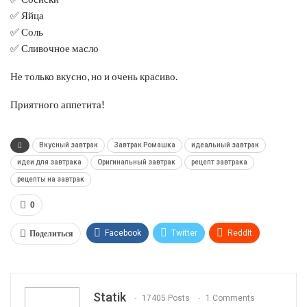
✅ Яйца
✅ Соль
✅ Сливочное масло
Не только вкусно, но и очень красиво.
Приятного аппетита!
Вкусный завтрак
Завтрак Ромашка
идеальный завтрак
идеи для завтрака
Оригинальный завтрак
рецепт завтрака
рецепты на завтрак
0
Поделиться
Facebook
Twitter
ReddIt
WhatsApp
Pinterest
Эл. адрес
Tumblr
Telegram
VK
Linkedin
Viber
Statik
17405 Posts
1 Comments