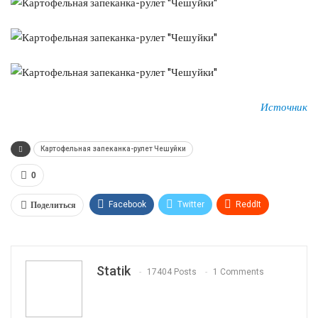
Источник
Картофельная запеканка-рулет Чешуйки
0
Поделиться
Facebook
Twitter
ReddIt
WhatsApp
Pinterest
Эл. адрес
Tumblr
Telegram
VK
Linkedin
Viber
Statik
17404 Posts
1 Comments
Print
OK.ru