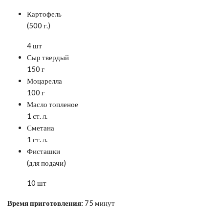
Картофель
(500 г.)
4 шт
Сыр твердый
150 г
Моцарелла
100 г
Масло топленое
1 ст. л.
Сметана
1 ст. л.
Фисташки
(для подачи)
10 шт
Время приготовления:
75 минут