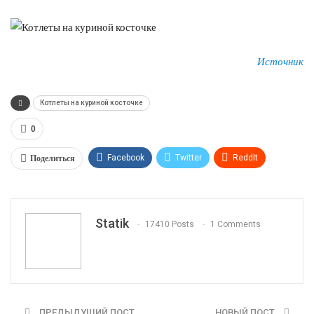
Источник
Котлеты на куриной косточке
0
Поделиться
Facebook
Twitter
ReddIt
WhatsApp
Pinterest
Эл. адрес
Tumblr
Telegram
VK
Linkedin
Viber
Statik
17410 Posts
1 Comments
Print
OK.ru
ПРЕДЫДУЩИЙ ПОСТ
НОВЫЙ ПОСТ