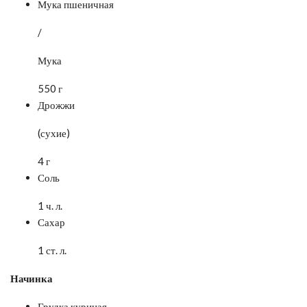
Мука пшеничная
/
Мука
550 г
Дрожжи
(сухие)
4 г
Соль
1 ч. л.
Сахар
1 ст. л.
Начинка
Грудка куриная