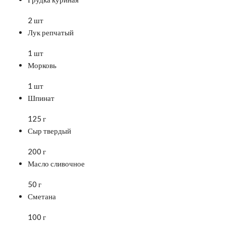
2 шт
Лук репчатый
1 шт
Морковь
1 шт
Шпинат
125 г
Сыр твердый
200 г
Масло сливочное
50 г
Сметана
100 г