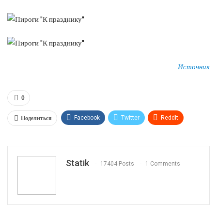
Источник
0
Поделиться
Facebook
Twitter
ReddIt
WhatsApp
Pinterest
Эл. адрес
Tumblr
Telegram
VK
Linkedin
Viber
Statik
17404 Posts
1 Comments
Print
OK.ru