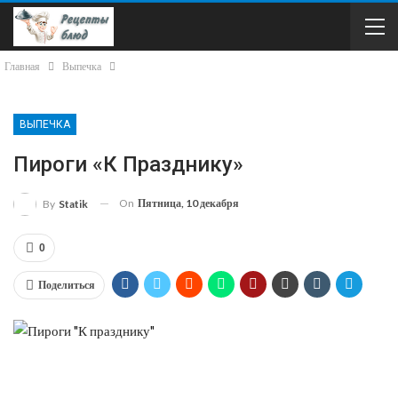
Главная
Выпечка
ВЫПЕЧКА
Пироги «К Празднику»
On
Пятница, 10 декабря
By
Statik
0
Поделиться