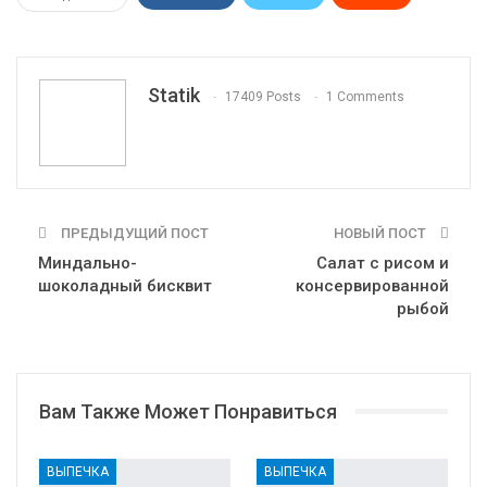
WhatsApp
Pinterest
Эл. адрес
Tumblr
Telegram
VK
Linkedin
Viber
Statik
17409 Posts
1 Comments
Print
OK.ru
ПРЕДЫДУЩИЙ ПОСТ
НОВЫЙ ПОСТ
Миндально-
Салат с рисом и
шоколадный бисквит
консервированной
рыбой
Вам Также Может Понравиться
ВЫПЕЧКА
ВЫПЕЧКА