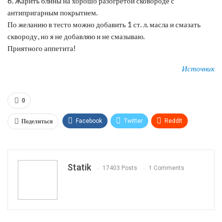
6. Жарить блины на хорошо разогретой сковороде с
антипригарным покрытием.
По желанию в тесто можно добавить 1 ст. л. масла и смазать
сквороду, но я не добавляю и не смазываю.
Приятного аппетита!
Источник
0
Поделиться
Facebook
Twitter
ReddIt
WhatsApp
Pinterest
Эл. адрес
Tumblr
Telegram
VK
Linkedin
Viber
Statik
17403 Posts
1 Comments
Print
OK.ru