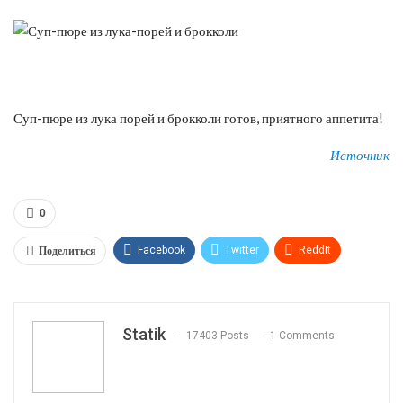
Суп-пюре из лука порей и брокколи готов, приятного аппетита!
Источник
0
Поделиться
Facebook
Twitter
ReddIt
WhatsApp
Pinterest
Эл. адрес
Tumblr
Telegram
VK
Linkedin
Viber
Statik
17403 Posts
1 Comments
Print
OK.ru