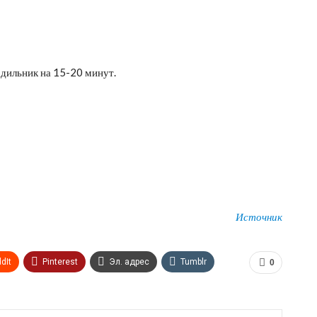
одильник на 15-20 минут.
Источник
dIt
Pinterest
Эл. адрес
Tumblr
0
n
Print
OK.ru