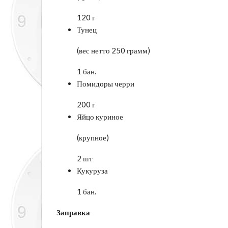
120 г
Тунец
(вес нетто 250 грамм)
1 бан.
Помидоры черри
200 г
Яйцо куриное
(крупное)
2 шт
Кукуруза
1 бан.
Заправка