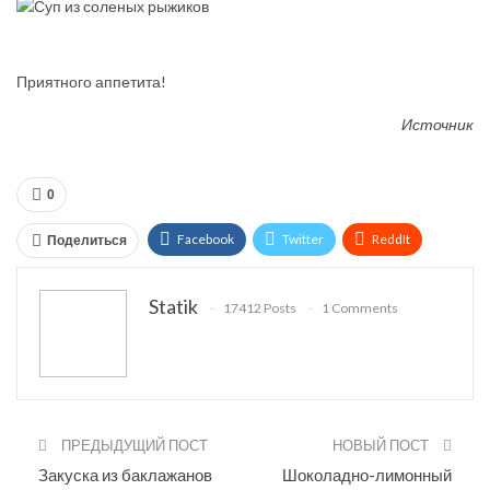
Приятного аппетита!
Источник
0
Facebook
Twitter
ReddIt
Поделиться
WhatsApp
Pinterest
Эл. адрес
Statik
17412 Posts
1 Comments
Tumblr
Telegram
VK
Linkedin
Viber
Print
OK.ru
ПРЕДЫДУЩИЙ ПОСТ
НОВЫЙ ПОСТ
Закуска из баклажанов
Шоколадно-лимонный