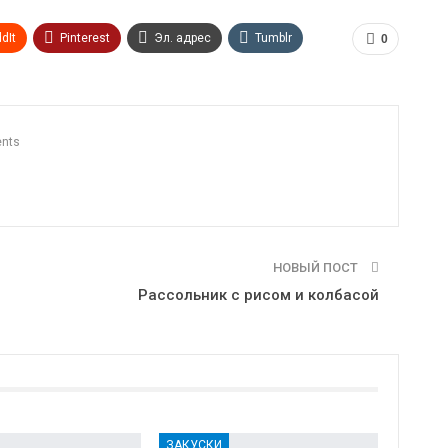
dIt
Pinterest
Эл. адрес
Tumblr
0
n
Print
OK.ru
nts
НОВЫЙ ПОСТ
Рассольник с рисом и колбасой
ЗАКУСКИ