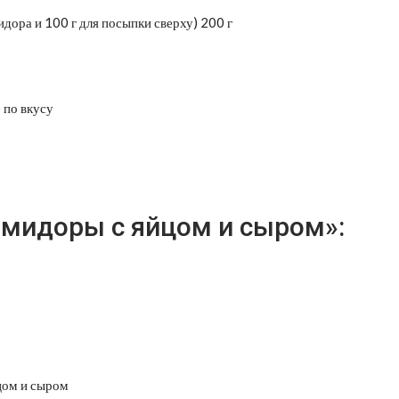
дора и 100 г для посыпки сверху) 200 г
 по вкусу
омидоры с яйцом и сыром»: