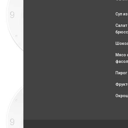
Суп из
Салат
брюсс
Шокол
Мясо 
фасо
Пирог
Фрукт
Окрош