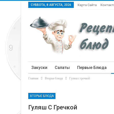
СУББОТА, 8 АВГУСТА, 2026
Карта Сайта
Контак
Закуски
Салаты
Первые Блюда
Главная
Вторые блюда
Гуляш с гречкой
Статьи
ВТОРЫЕ БЛЮДА
Гуляш С Гречкой