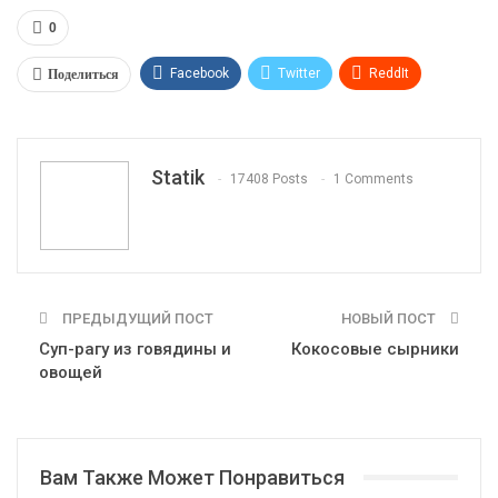
0
Поделиться
Facebook
Twitter
ReddIt
WhatsApp
Pinterest
Эл. адрес
Tumblr
Telegram
VK
Linkedin
Viber
Statik
17408 Posts
1 Comments
Print
OK.ru
ПРЕДЫДУЩИЙ ПОСТ
НОВЫЙ ПОСТ
Суп-рагу из говядины и
Кокосовые сырники
овощей
Вам Также Может Понравиться