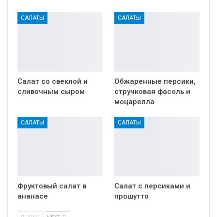
САЛАТЫ
САЛАТЫ
Салат со свеклой и
Обжаренные персики,
сливочным сыром
стручковая фасоль и
моцарелла
САЛАТЫ
САЛАТЫ
Фруктовый салат в
Салат с персиками и
ананасе
прошутто
PREV
NEXT