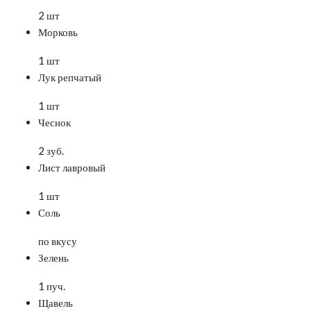
2 шт
Морковь
1 шт
Лук репчатый
1 шт
Чеснок
2 зуб.
Лист лавровый
1 шт
Соль
по вкусу
Зелень
1 пуч.
Щавель