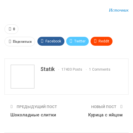
Источник
0
Поделиться
Facebook
Twitter
ReddIt
WhatsApp
Pinterest
Эл. адрес
Tumblr
Telegram
VK
Linkedin
Viber
Statik
17403 Posts
1 Comments
Print
OK.ru
ПРЕДЫДУЩИЙ ПОСТ
НОВЫЙ ПОСТ
Шоколадные слитки
Курица с яйцом