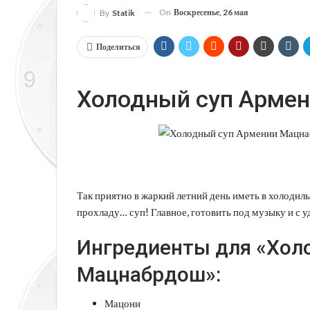
On
Воскресенье, 26 мая
By
Statik
Поделиться
Холодный суп Арме
Так приятно в жаркий летний день иметь в холоди
прохладу… суп! Главное, готовить под музыку и с 
Ингредиенты для «Хол
Мацнабрдош»:
Мацони