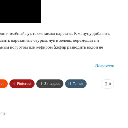
оп и зелёный лук также мелко нарезать. К мацуну добавить
авить нарезанные огурцы, лук и зелень, перемешать и
ьным йогуртом или кефиром (кефир разводить водой не
Источник
dIt
Pinterest
Эл. адрес
Tumblr
0
n
Print
OK.ru
nts