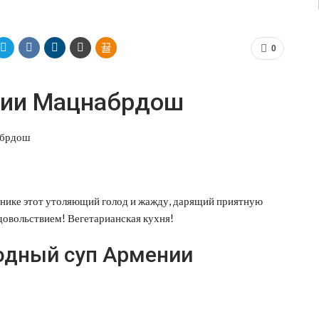
0
нии Мацнабрдош
льнике этот утоляющий голод и жажду, дарящий приятную
удовольствием! Вегетарианская кухня!
одный суп Армении