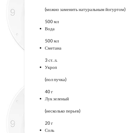
(можно заменить натуральным йогуртом)
500 мл
Вода
500 мл
Сметана
3 ст. л.
Укроп
(пол пучка)
40 г
Лук зеленый
(несколько перьев)
20 г
Соль