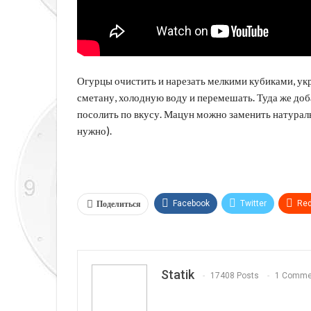
Огурцы очистить и нарезать мелкими кубиками, укр
сметану, холодную воду и перемешать. Туда же доб
посолить по вкусу. Мацун можно заменить натурал
нужно).
Поделиться
Facebook
Twitter
Red
Telegram
VK
Linkedi
Statik
17408 Posts
1 Comme