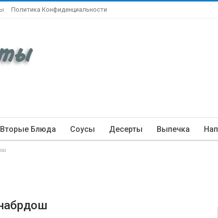
ты
Политика Конфиденциальности
Вторые Блюда
Соусы
Десерты
Выпечка
Нап
ош
набрдош