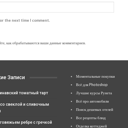
for the next time I comment.
йте, как обрабатываются ваши данные комментариев
.
Моментальные покупки
ие Записи
Всё для Photoshop
инавский томатный тарт
Лучшие курсы Рунета
Всё про автомобили
 со свеклой и сливочным
Поиск дешевых отелей
м
Все рецепты блюд
 говяжьем ребре с гречкой
Отделка коттеджей