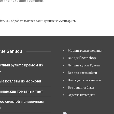
for the next time I comment.
йте, как обрабатываются ваши данные комментариев
.
Моментальные покупки
ие Записи
Всё для Photoshop
итный рулет с кремом из
Лучшие курсы Рунета
к
Всё про автомобили
Поиск дешевых отелей
ые котлеты из моркови
Все рецепты блюд
инавский томатный тарт
Отделка коттеджей
 со свеклой и сливочным
м