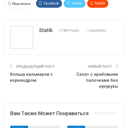
Поделиться
Facebook
Twitter
ReddIt
WhatsApp
Pinterest
Эл. адрес
Tumblr
Telegram
VK
Linkedin
Viber
Statik
17409 Posts
1 Comments
Print
OK.ru
ПРЕДЫДУЩИЙ ПОСТ
НОВЫЙ ПОСТ
Кольца кальмаров с
Салат с крабовыми
кориандром
палочками без
кукурузы
Вам Также Может Понравиться