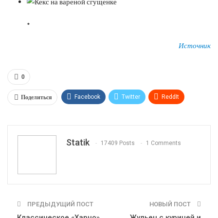
*
Источник
0
Поделиться
Facebook
Twitter
ReddIt
WhatsApp
Pinterest
Эл. адрес
Tumblr
Telegram
VK
Linkedin
Viber
Statik
17409 Posts
1 Comments
Print
OK.ru
ПРЕДЫДУЩИЙ ПОСТ
НОВЫЙ ПОСТ
Классическое «Харчо»
Жульен с курицей и