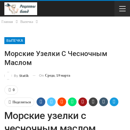
Главная
Выпечка
ВЫПЕЧКА
Морские Узелки С Чесночным
Маслом
On
Среда, 19 марта
By
Statik
0
Поделиться
Морские узелки с
чесночным маслом