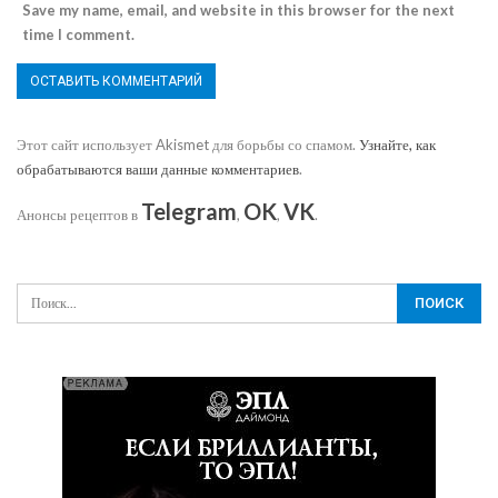
Save my name, email, and website in this browser for the next
time I comment.
Этот сайт использует Akismet для борьбы со спамом.
Узнайте, как
обрабатываются ваши данные комментариев
.
Telegram
OK
VK
Анонсы рецептов в
,
,
.