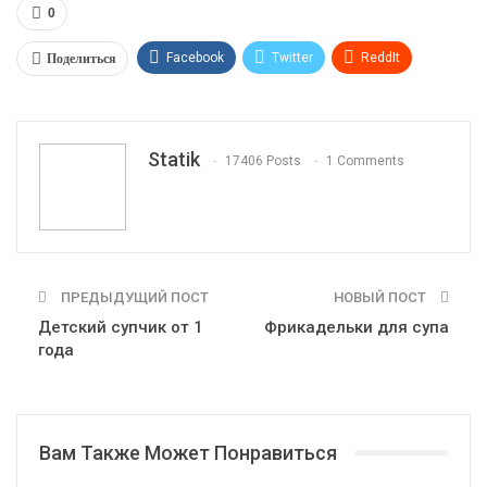
0
Поделиться
Facebook
Twitter
ReddIt
WhatsApp
Pinterest
Эл. адрес
Tumblr
Telegram
VK
Linkedin
Viber
Statik
17406 Posts
1 Comments
Print
OK.ru
ПРЕДЫДУЩИЙ ПОСТ
НОВЫЙ ПОСТ
Детский супчик от 1
Фрикадельки для супа
года
Вам Также Может Понравиться