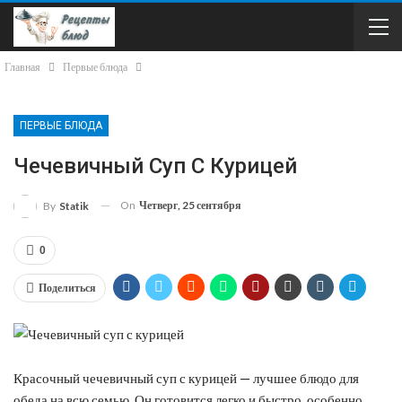
Главная
Первые блюда
ПЕРВЫЕ БЛЮДА
Чечевичный Суп С Курицей
On
Четверг, 25 сентября
By
Statik
0
Поделиться
Красочный чечевичный суп с курицей — лучшее блюдо для
обеда на всю семью. Он готовится легко и быстро, особенно