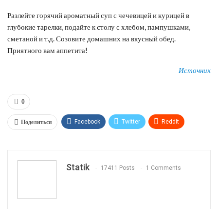
Разлейте горячий ароматный суп с чечевицей и курицей в
глубокие тарелки, подайте к столу с хлебом, пампушками,
сметаной и т.д. Созовите домашних на вкусный обед.
Приятного вам аппетита!
Источник
0
Поделиться
Facebook
Twitter
ReddIt
WhatsApp
Pinterest
Эл. адрес
Tumblr
Telegram
VK
Linkedin
Viber
Statik
17411 Posts
1 Comments
Print
OK.ru