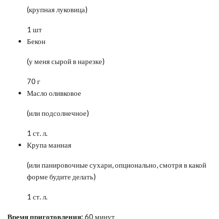
(крупная луковица)
1 шт
Бекон
(у меня сырой в нарезке)
70 г
Масло оливковое
(или подсолнечное)
1 ст. л.
Крупа манная
(или панировочные сухари, опционально, смотря в какой
форме будите делать)
1 ст. л.
Время приготовления:
60 минут