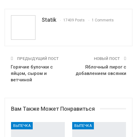
WhatsApp
Pinterest
Эл. адрес
Tumblr
Telegram
VK
Linkedin
Viber
Statik
17409 Posts
1 Comments
Print
OK.ru
ПРЕДЫДУЩИЙ ПОСТ
НОВЫЙ ПОСТ
Горячие булочки с
Яблочный пирог с
яйцом, сыром и
добавлением овсянки
ветчиной
Вам Также Может Понравиться
ВЫПЕЧКА
ВЫПЕЧКА