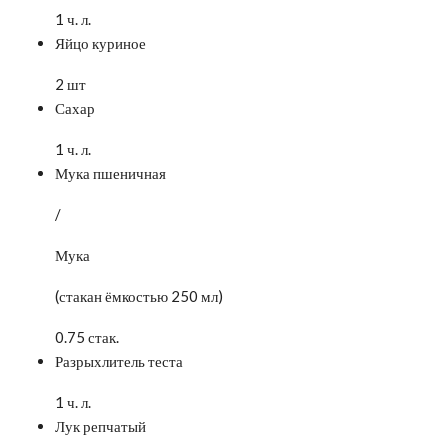
1 ч. л.
Яйцо куриное
2 шт
Сахар
1 ч. л.
Мука пшеничная
/
Мука
(стакан ёмкостью 250 мл)
0.75 стак.
Разрыхлитель теста
1 ч. л.
Лук репчатый