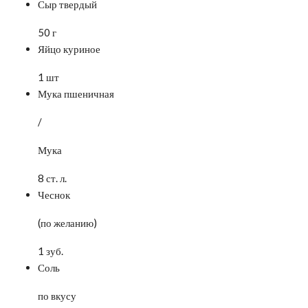
Сыр твердый
50 г
Яйцо куриное
1 шт
Мука пшеничная
/
Мука
8 ст. л.
Чеснок
(по желанию)
1 зуб.
Соль
по вкусу