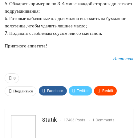
5. Обжарить примерно по 3-4 мин с каждой стороны до легкого
подрумянивания;
6. Готовые кабачковые оладьи можно выложить на бумажное
полотенце, чтобы удалить лишнее масло;
7. Подавать с любимым соусом или со сметаной.
Приятного аппетита!
Источник
0
Поделиться
Facebook
Twitter
ReddIt
WhatsApp
Pinterest
Эл. адрес
Tumblr
Telegram
VK
Linkedin
Viber
Statik
17405 Posts
1 Comments
Print
OK.ru