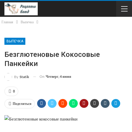
Главная
Выпечка
ВЫПЕЧКА
Безглютеновые Кокосовые
Панкейки
On
Четверг, 4 июня
By
Statik
0
Поделиться