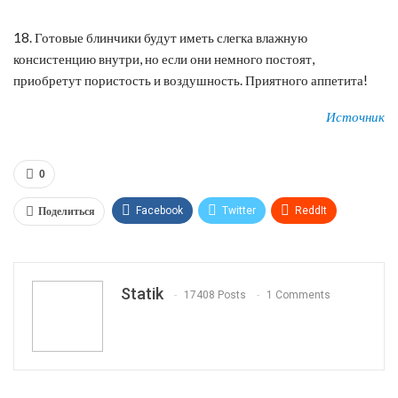
18. Готовые блинчики будут иметь слегка влажную
консистенцию внутри, но если они немного постоят,
приобретут пористость и воздушность. Приятного аппетита!
Источник
0
Поделиться
Facebook
Twitter
ReddIt
WhatsApp
Pinterest
Эл. адрес
Tumblr
Telegram
VK
Linkedin
Viber
Statik
17408 Posts
1 Comments
Print
OK.ru